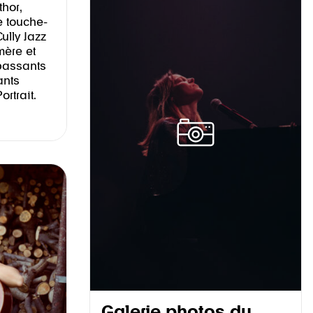
thor,
e touche-
ully Jazz
mère et
 passants
ants
ortrait.