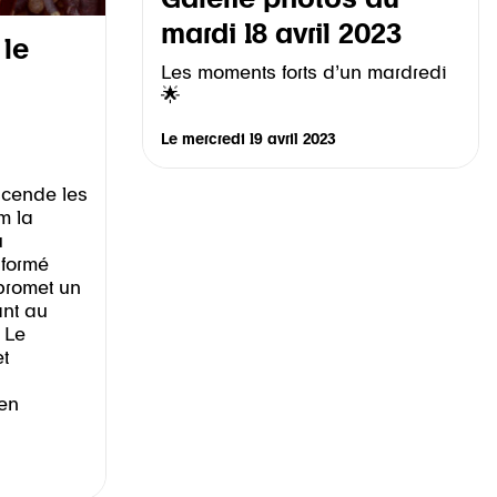
Galerie photos du
mardi 18 avril 2023
 le
Les moments forts d’un mardredi
🌟
Le
mercredi 19 avril 2023
scende les
m la
u
 formé
promet un
ant au
. Le
et
 en