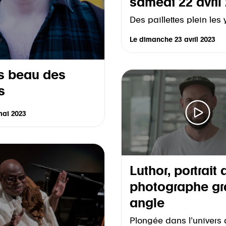
samedi 22 avril
Des paillettes plein les
Le
dimanche 23 avril 2023
s beau des
s
mai 2023
Luthor, portrait 
photographe gr
angle
Plongée dans l’univers