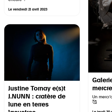
Le
vendredi 21 avril 2023
Galeri
mercre
Justine Tornay e(s)t
J.NUNN : cratère de
Un mercr’
🥰
lune en terres