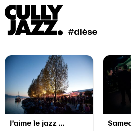
#dièse
J’aime le jazz …
Samedi