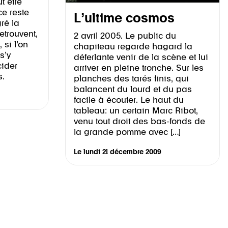
t être
ce reste
L’ultime cosmos
gré la
retrouvent,
2 avril 2005. Le public du
 si l’on
chapiteau regarde hagard la
s’y
déferlante venir de la scène et lui
cider
arriver en pleine tronche. Sur les
s.
planches des tarés finis, qui
balancent du lourd et du pas
facile à écouter. Le haut du
tableau: un certain Marc Ribot,
venu tout droit des bas-fonds de
la grande pomme avec […]
Le
lundi 21 décembre 2009