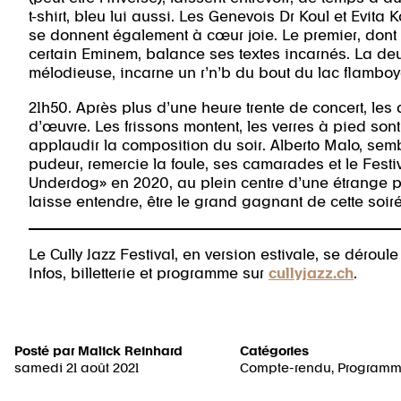
t-shirt, bleu lui aussi. Les Genevois Dr Koul et Evita 
se donnent également à cœur joie. Le premier, dont l
certain Eminem, balance ses textes incarnés. La deux
mélodieuse, incarne un r’n’b du bout du lac flamboy
21h50. Après plus d’une heure trente de concert, les a
d’œuvre. Les frissons montent, les verres à pied son
applaudir la composition du soir. Alberto Malo, sem
pudeur, remercie la foule, ses camarades et le Festiv
Underdog» en 2020, au plein centre d’une étrange p
laisse entendre, être le grand gagnant de cette soiré
Le Cully Jazz Festival, en version estivale, se déroul
Infos, billetterie et programme sur
cullyjazz.ch
.
Posté par
Malick Reinhard
Catégories
samedi 21 août 2021
Compte-rendu
,
Program