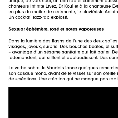
unique, de voix soul, un brin rap et carrément puis
chanteurs Infinite Livez, Dr Koul et à la chanteuse Ev
en plus du maître de cérémonie, le claviériste Antoi
Un cocktail jazz-rap explosif.
Sextuor éphémère, rosé et notes vaporeuses
Dans la lumière des flashs de l’une des deux salles d
visages, joyeux, surpris. Des bouches béates, et sur
– avantage d’un sésame sanitaire qui fait parler. De
redemandent, qui sifflent et applaudissent. Des sons
Le verbe sobre, le Vaudois lance quelques remerci
son casque mono, avant de le visser sur son oreille 
de «création». Une création qui ne manque pas rapi