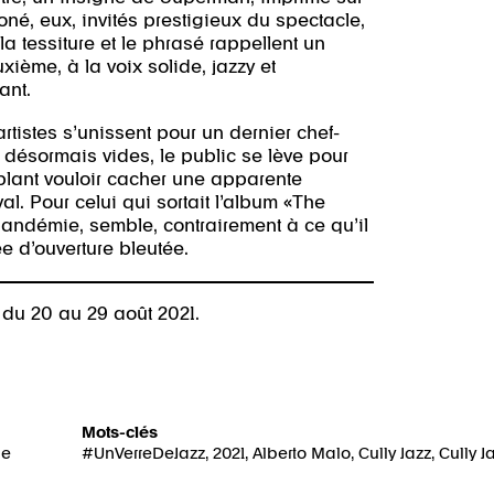
Koné, eux, invités prestigieux du spectacle,
a tessiture et le phrasé rappellent un
ième, à la voix solide, jazzy et
ant.
rtistes s’unissent pour un dernier chef-
t désormais vides, le public se lève pour
blant vouloir cacher une apparente
al. Pour celui qui sortait l’album «The
andémie, semble, contrairement à ce qu’il
e d’ouverture bleutée.
e du 20 au 29 août 2021.
Mots-clés
me
#UnVerreDeJazz
,
2021
,
Alberto Malo
,
Cully Jazz
,
Cully J