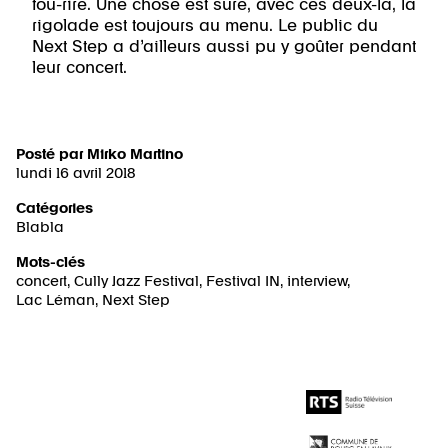
fou-rire. Une chose est sûre, avec ces deux-là, la
rigolade est toujours au menu. Le public du
Next Step a d’ailleurs aussi pu y goûter pendant
leur concert.
Posté par
Mirko Martino
lundi 16 avril 2018
Catégories
Blabla
Mots-clés
concert
,
Cully Jazz Festival
,
Festival IN
,
interview
,
Lac Léman
,
Next Step