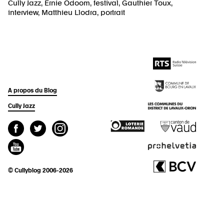
Cully Jazz
,
Ernie Odoom
,
festival
,
Gauthier Toux
,
interview
,
Matthieu Llodra
,
portrait
A propos du Blog
Cully Jazz
© Cullyblog 2006-2026