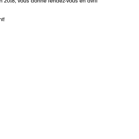
n 2018, vous donne rendez-vous en avril
nt!