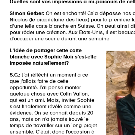
Quelles sont vos impressions à mi-parcours de cet
Simon Gerber:
On est enchanté! Cela dépasse nos at
Nicolas (le propriétaire des lieux) pour la première fo
d’une telle carte blanche en Suisse. On peut ainsi d
pour rôder une création. Aux Etats-Unis, il est beau
d’occuper une scène durant une semaine.
L’idée de partager cette carte
blanche avec Sophie Noir s’est-elle
imposée naturellement?
S.G.:
J’ai réfléchi un moment à ce
que j’allais faire de cette
opportunité. J’ai pensé monter
quelque chose avec Colin Vallon,
qui est un ami. Mais, inviter Sophie
s’est finalement révélé comme une
évidence. On se connaît depuis 20
ans, mais on n’a jamais trouvé le
temps de travailler sur un long projet
ensemble. C’était donc l’occasion à