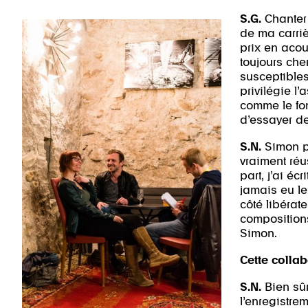
S.G.
Chanter 
de ma carriè
prix en acou
toujours che
susceptibles
privilégie l
comme le fon
d’essayer de
S.N.
Simon p
vraiment réu
part, j’ai éc
jamais eu le
côté libérate
compositions
Simon.
Cette collab
S.N.
Bien sûr
l’enregistre