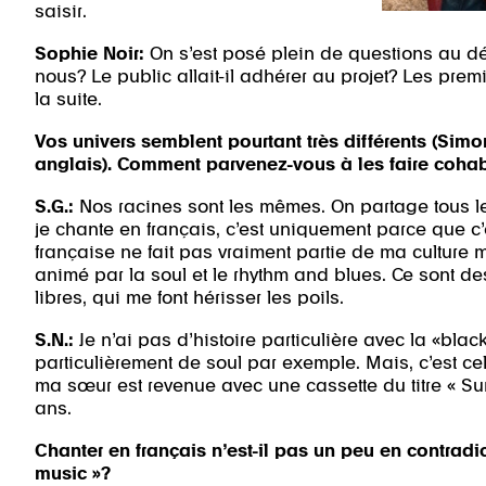
saisir.
Sophie Noir:
On s’est posé plein de questions au dépa
nous? Le public allait-il adhérer au projet? Les pre
la suite.
Vos univers semblent pourtant très différents (Sim
anglais). Comment parvenez-vous à les faire cohab
S.G.:
Nos racines sont les mêmes. On partage tous le
je chante en français, c’est uniquement parce que 
française ne fait pas vraiment partie de ma culture mu
animé par la soul et le rhythm and blues. Ce sont 
libres, qui me font hérisser les poils.
S.N.:
Je n’ai pas d’histoire particulière avec la «bl
particulièrement de soul par exemple. Mais, c’est ce
ma sœur est revenue avec une cassette du titre « S
ans.
Chanter en français n’est-il pas un peu en contradi
music »?