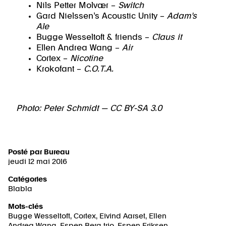
Nils Petter Molvær –
Switch
Gard Nielssen’s Acoustic Unity –
Adam’s
Ale
Bugge Wesseltoft & friends –
Claus it
Ellen Andrea Wang –
Air
Cortex –
Nicotine
Krokofant –
C.O.T.A.
Photo: Peter Schmidt — CC BY-SA 3.0
Posté par
Bureau
jeudi 12 mai 2016
Catégories
Blabla
Mots-clés
Bugge Wesseltoft
,
Cortex
,
Eivind Aarset
,
Ellen
Andrea Wang
,
Espen Berg trio
,
Espen Eriksen
,