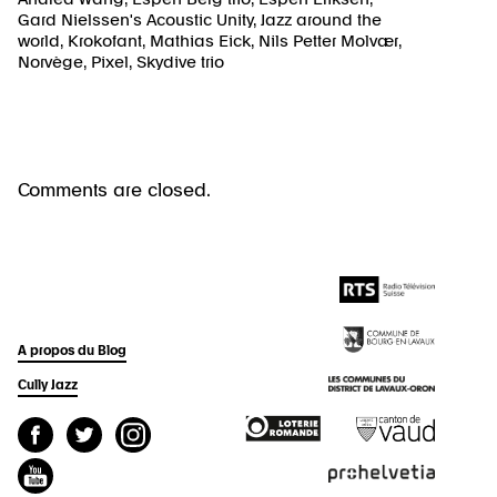
Gard Nielssen's Acoustic Unity
,
Jazz around the
world
,
Krokofant
,
Mathias Eick
,
Nils Petter Molvær
,
Norvège
,
Pixel
,
Skydive trio
Comments are closed.
A propos du Blog
Cully Jazz