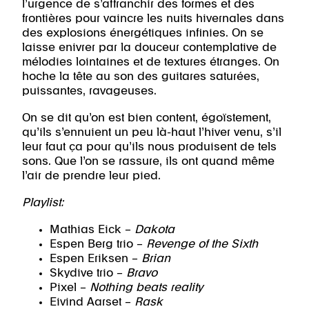
l’urgence de s’affranchir des formes et des
frontières pour vaincre les nuits hivernales dans
des explosions énergétiques infinies. On se
laisse enivrer par la douceur contemplative de
mélodies lointaines et de textures étranges. On
hoche la tête au son des guitares saturées,
puissantes, ravageuses.
On se dit qu’on est bien content, égoïstement,
qu’ils s’ennuient un peu là-haut l’hiver venu, s’il
leur faut ça pour qu’ils nous produisent de tels
sons. Que l’on se rassure, ils ont quand même
l’air de prendre leur pied.
Playlist:
Mathias Eick –
Dakota
Espen Berg trio –
Revenge of the Sixth
Espen Eriksen –
Brian
Skydive trio –
Bravo
Pixel –
Nothing beats reality
Eivind Aarset –
Rask