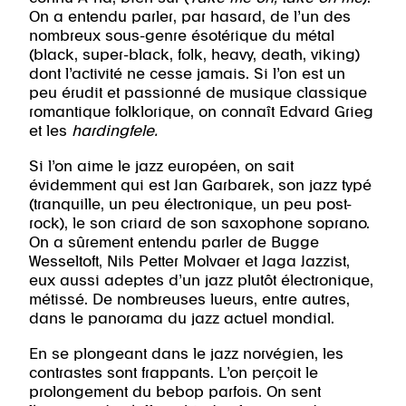
On a entendu parler, par hasard, de l’un des
nombreux sous-genre ésotérique du métal
(black, super-black, folk, heavy, death, viking)
dont l’activité ne cesse jamais. Si l’on est un
peu érudit et passionné de musique classique
romantique folklorique, on connaît Edvard Grieg
et les
hardingfele.
Si l’on aime le jazz européen, on sait
évidemment qui est Jan Garbarek, son jazz typé
(tranquille, un peu électronique, un peu post-
rock), le son criard de son saxophone soprano.
On a sûrement entendu parler de Bugge
Wesseltoft, Nils Petter Molvaer et Jaga Jazzist,
eux aussi adeptes d’un jazz plutôt électronique,
métissé. De nombreuses lueurs, entre autres,
dans le panorama du jazz actuel mondial.
En se plongeant dans le jazz norvégien, les
contrastes sont frappants. L’on perçoit le
prolongement du bebop parfois. On sent