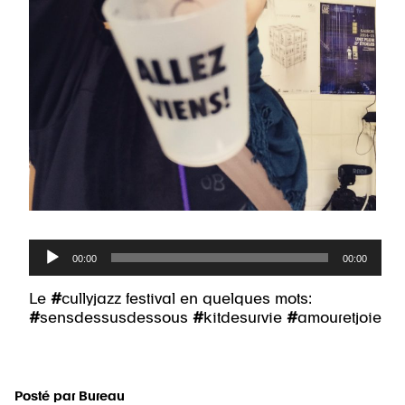
Lecteur
00:00
00:00
audio
Le
#
cullyjazz festival en quelques mots:
#
sensdessusdessous
#
kitdesurvie
#
amouretjoie
Posté par
Bureau