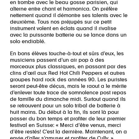
en trombe avec le beau gosse parisien, qui
alterne entre chant et harmonica. On préfère
nettement quand il démontre ses talents avec le
deuxième. Tous nos préjugés sur ce petit
instrument volent en éclats quand il rivalise
avec la puissante batterie ou se lance dans un
solo endiablé.
En bons élèves touche-à-tout et sûrs d’eux, les
musiciens passent d’un air pop à des
morceaux plus classiques, en passant par des
clins d’œil aux Red Hot Chili Peppers et autres
groupes hard rock des années 90. Les puristes
seront peut-être déçus, mais le raout a le mérite
d’enlever toute trace de somnolence post repas
de famille du dimanche midi. Surtout quand ils
se retrouvent pour un solo tribal de batterie à
huit mains. Du début à la fin, ils sont là pour
passer du bon temps et profiter de leur premier
festival en Suisse: « Merci d’être venus, merci
d’être restés! C’est la dernière. Maintenant, on a
envie d’aller s’amuser et profiter de Cully. »