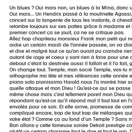
Un blues ? Oui mais non, un blues à la Mina, donc u
Oui mais… Un Hendrix passé à la moulinette Agossi
concert sur la tangente de tous les instants, à cheval 
retombe toujours sur ses pattes grâce à madame et 
premier concert ça se jouit, ça ne se critique pas.
Allez hop chapiteau monsieur Frank mon petit qui n
ordre un certain mardi de l’année passée, on va dire
et dire et malgré tout ce qu’on aurait pu craindre rien
autant de rage et coeur y sont rien à faire pour une 
debout c’était la destinée aussi il fallait et il l’a fait,
On change tout. Temple, mon sacré Temple, vas-tu 
orthographe ma tête et mes références cette année
piano solo pianissimo Harold nous l’a montré hier so
quelle attaque et mon Dieu ! Qu’est-ce qui se passe
même chose mais c’est tellement pareil mon Dieu qui 
répondant qu’est-ce qu’il répond mal il fout tout en 
envolés pour ce soir. Et elle arrive, promesse de com
compliqué encore, trop de tout trop de mélanges qu
votre état ? Comme ça au fond d’un Temple ? Sans mo
Bon allons-y cette fameuse soirée Detroit prestige c
plutôt un certain charisme faut le dire et faut le voir