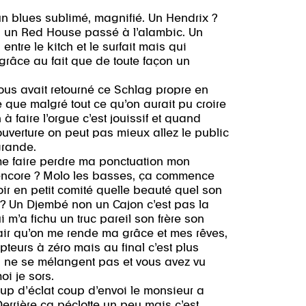
n blues sublimé, magnifié. Un Hendrix ?
, un Red House passé à l’alambic. Un
entre le kitch et le surfait mais qui
grâce au fait que de toute façon un
ous avait retourné ce Schlag propre en
 que malgré tout ce qu’on aurait pu croire
 à faire l’orgue c’est jouissif et quand
ouverture on peut pas mieux allez le public
 grande.
me faire perdre ma ponctuation mon
 encore ? Molo les basses, ça commence
ir en petit comité quelle beauté quel son
 ? Un Djembé non un Cajon c’est pas la
m’a fichu un truc pareil son frère son
l’air qu’on me rende ma grâce et mes rêves,
pteurs à zéro mais au final c’est plus
i ne se mélangent pas et vous avez vu
i je sors.
oup d’éclat coup d’envoi le monsieur a
. Derrière ça péclotte un peu mais c’est