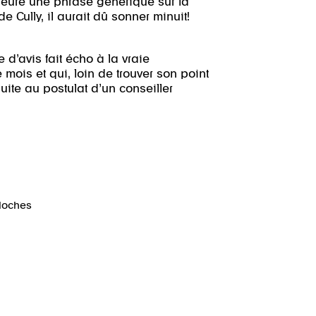
 heure une phrase générique sur la
 Cully, il aurait dû sonner minuit!
e d’avis fait écho à la vraie
mois et qui, loin de trouver son point
ite au postulat d’un conseiller
loches