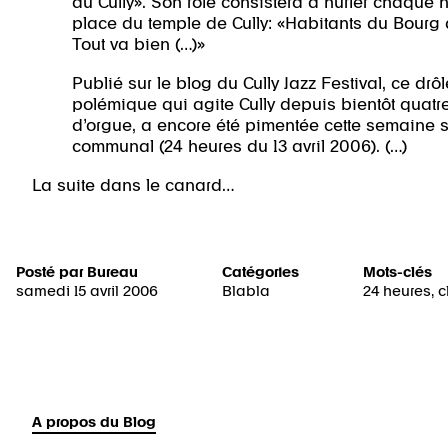
du Cully». Son rôle consistera à hurler chaque
place du temple de Cully: «Habitants du Bourg de
Tout va bien (…)»
Publié sur le blog du Cully Jazz Festival, ce drôl
polémique qui agite Cully depuis bientôt quatre 
d’orgue, a encore été pimentée cette semaine su
communal (24 heures du 13 avril 2006). (…)
La suite dans le canard…
Posté par
Bureau
Catégories
Mots-clés
samedi 15 avril 2006
Blabla
24 heures
,
c
A propos du Blog