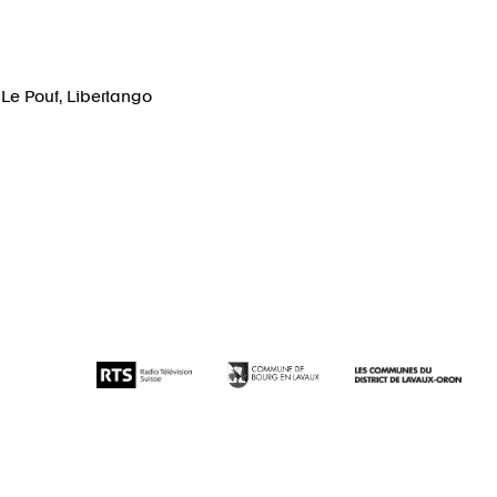
,
Le Pouf
,
Libertango